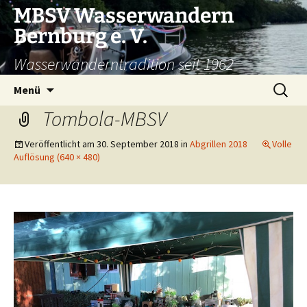
Zum
MBSV Wasserwandern
Inhalt
Bernburg e. V.
springen
Wasserwanderntradition seit 1962
Suchen
Menü
nach:
Tombola-MBSV
Veröffentlicht am
30. September 2018
in
Abgrillen 2018
Volle
Auflösung (640 × 480)