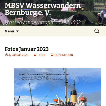
Zum
MBSV Wasserwandern
Inhalt
Bernburg e. V.
springen
Wasserwanderntradition seit 1962
Suchen
Menü
nach:
Fotos Januar 2023
5. Januar 2023
Fotos
Petra Schoon