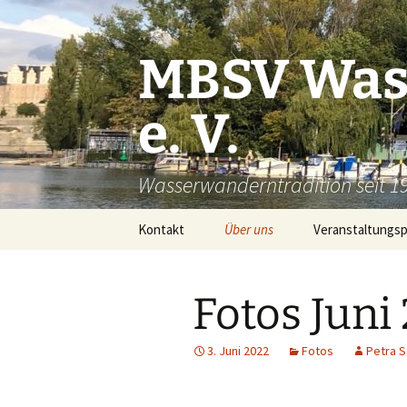
Zum
Inhalt
springen
MBSV Was
e. V.
Wasserwanderntradition seit 1
Kontakt
Über uns
Veranstaltungsp
Soziales Engagement
Fotos Juni
Fotogalerie Vereinsleben
3. Juni 2022
Fotos
Petra 
Fotogalerie Schifffahrt
2018
Fotos Schifffahrt