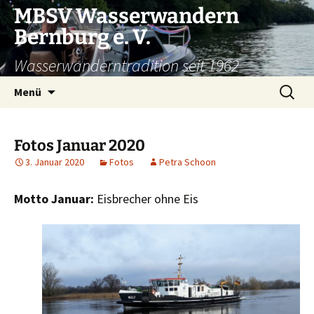
Zum
MBSV Wasserwandern
Inhalt
Bernburg e. V.
springen
Wasserwanderntradition seit 1962
Suchen
Menü
nach:
Fotos Januar 2020
3. Januar 2020
Fotos
Petra Schoon
Motto Januar:
Eisbrecher ohne Eis