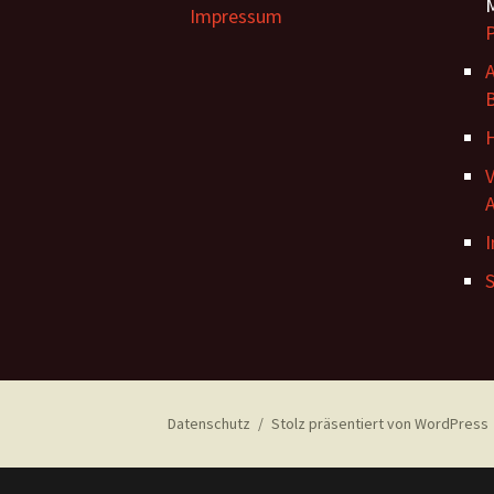
M
Impressum
A
B
Datenschutz
Stolz präsentiert von WordPress