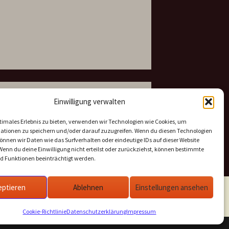
Fahrrinnen- und Tauchtiefen
Einwilligung verwalten
zwischen Elbe und Oder
timales Erlebnis zu bieten, verwenden wir Technologien wie Cookies, um
Link zum ELWIS
ationen zu speichern und/oder darauf zuzugreifen. Wenn du diesen Technologien
nnen wir Daten wie das Surfverhalten oder eindeutige IDs auf dieser Website
Wenn du deine Einwilligung nicht erteilst oder zurückziehst, können bestimmte
 Funktionen beeinträchtigt werden.
eptieren
Ablehnen
Einstellungen ansehen
Cookie-Richtlinie
Datenschutzerklärung
Impressum