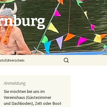
rnburg
Suchen
otsführerschein
nach:
. Indoorcup in Dessau
Anmeldung
Sie möchten bei uns im
 Indoorcup in Bitterfeld
Vereinshaus (Gästezimmer
und Dachboden), Zelt oder Boot
folg beim Indoorcup