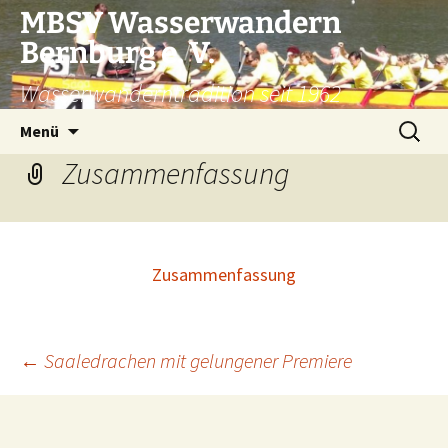
Zum
MBSV Wasserwandern
Inhalt
Bernburg e. V.
springen
Wasserwanderntradition seit 1962
Suchen
Menü
nach:
Zusammenfassung
Zusammenfassung
Beitragsnavigation
←
Saaledrachen mit gelungener Premiere