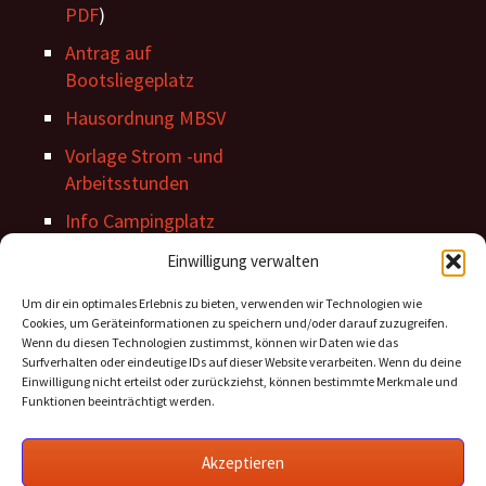
PDF
)
Antrag auf
Bootsliegeplatz
Hausordnung MBSV
Vorlage Strom -und
Arbeitsstunden
Info Campingplatz
Stegordnung
Einwilligung verwalten
Um dir ein optimales Erlebnis zu bieten, verwenden wir Technologien wie
Cookies, um Geräteinformationen zu speichern und/oder darauf zuzugreifen.
Wenn du diesen Technologien zustimmst, können wir Daten wie das
Surfverhalten oder eindeutige IDs auf dieser Website verarbeiten. Wenn du deine
Einwilligung nicht erteilst oder zurückziehst, können bestimmte Merkmale und
Funktionen beeinträchtigt werden.
Archiv Beiträge
Akzeptieren
Archiv