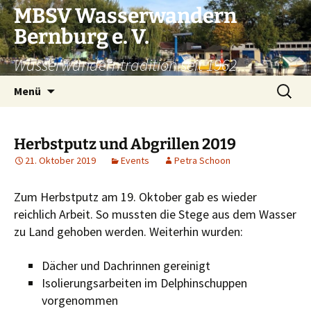
Zum
MBSV Wasserwandern
Inhalt
Bernburg e. V.
springen
Wasserwanderntradition seit 1962
Suchen
Menü
nach:
Herbstputz und Abgrillen 2019
21. Oktober 2019
Events
Petra Schoon
Zum Herbstputz am 19. Oktober gab es wieder
reichlich Arbeit. So mussten die Stege aus dem Wasser
zu Land gehoben werden. Weiterhin wurden:
Dächer und Dachrinnen gereinigt
Isolierungsarbeiten im Delphinschuppen
vorgenommen