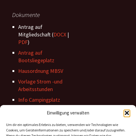
Dokumente
Antrag auf
Mitgliedschaft (
DOCX
|
PDF
)
Antrag auf
Bootsliegeplatz
Hausordnung MBSV
Vorlage Strom -und
Arbeitsstunden
Info Campingplatz
Stegordnung
Einwilligung verwalten
Um dir ein optimales Erlebnis zu bieten, verwenden wir Technologien wie
Cookies, um Geräteinformationen zu speichern und/oder darauf zuzugreifen.
Wenn du diesen Technologien zustimmst, können wir Daten wie das