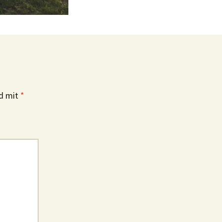
nd mit
*