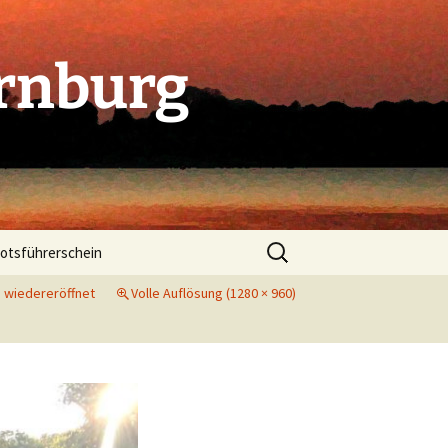
rnburg
Suchen
otsführerschein
nach:
 wiedereröffnet
Volle Auflösung (1280 × 960)
. Indoorcup in Dessau
 Indoorcup in Bitterfeld
folg beim Indoorcup