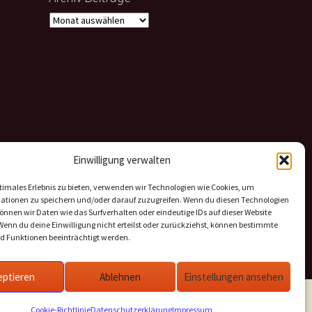
Archiv
Beiträge
Einwilligung verwalten
timales Erlebnis zu bieten, verwenden wir Technologien wie Cookies, um
ationen zu speichern und/oder darauf zuzugreifen. Wenn du diesen Technologien
nnen wir Daten wie das Surfverhalten oder eindeutige IDs auf dieser Website
Wenn du deine Einwilligung nicht erteilst oder zurückziehst, können bestimmte
 Funktionen beeinträchtigt werden.
eptieren
Ablehnen
Einstellungen ansehen
Cookie-Richtlinie
Datenschutzerklärung
Impressum