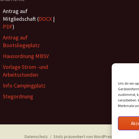
Antrag auf
Mitgliedschaft (
DOCX
|
PDF
)
Antrag auf
Bootsliegeplatz
Hausordnung MBSV
Vorlage Strom -und
Arbeitsstunden
Um dir ein op
Info Campingplatz
Geräteinform
zustimmst, kö
Stegordnung
verarbeiten. 
Merkmale und
Akz
Datenschutz
Stolz präsentiert von WordPress