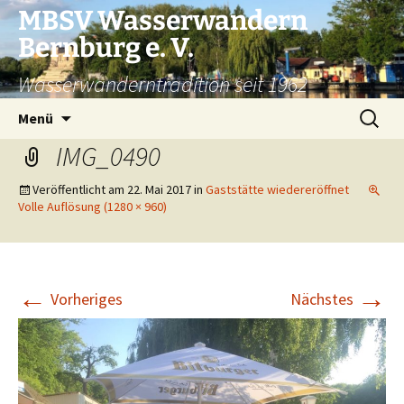
Zum
MBSV Wasserwandern
Inhalt
Bernburg e. V.
springen
Wasserwanderntradition seit 1962
Suchen
Menü
nach:
IMG_0490
Veröffentlicht am
22. Mai 2017
in
Gaststätte wiedereröffnet
Volle Auflösung (1280 × 960)
←
→
Vorheriges
Nächstes