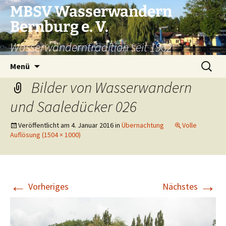
Zum
MBSV Wasserwandern
Inhalt
Bernburg e. V.
springen
Wasserwanderntradition seit 1962
Suchen
Menü
nach:
Bilder von Wasserwandern
und Saaledücker 026
Veröffentlicht am
4. Januar 2016
in
Übernachtung
Volle
Auflösung (1504 × 1000)
←
→
Vorheriges
Nächstes