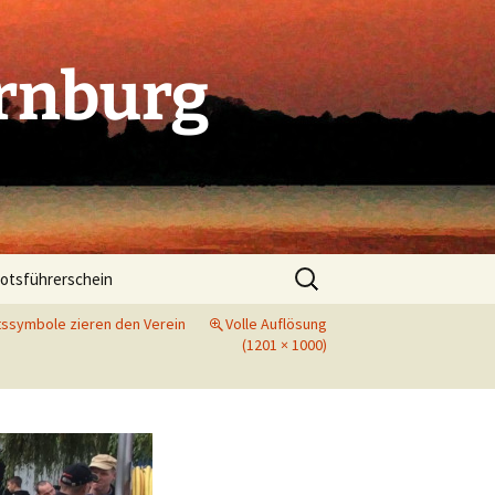
rnburg
Suchen
otsführerschein
nach:
rtssymbole zieren den Verein
Volle Auflösung
(1201 × 1000)
. Indoorcup in Dessau
 Indoorcup in Bitterfeld
folg beim Indoorcup