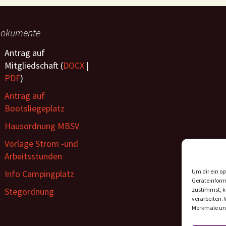
okumente
Antrag auf
Mitgliedschaft (
DOCX
|
PDF
)
Antrag auf
Bootsliegeplatz
Hausordnung MBSV
Vorlage Strom -und
Arbeitsstunden
Um dir ein op
Info Campingplatz
Geräteinform
Stegordnung
zustimmst, kö
verarbeiten. 
Merkmale und