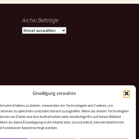
Archiv Beiträge
Archiv
Beiträge
Einwilligung verwalten
timales Erlebnis zu bieten, verwenden wir Technologien wie Cookies, um
ationen zu speichern und/oder darauf zuzugreifen. Wenn du diesen Technologien
nnen wir Daten wie das Surfverhalten oder eindeutige IDs auf dieser Website
Wenn du deine Einwilligung nicht erteilst oder zurückziehst, können bestimmte
 Funktionen beeinträchtigt werden.