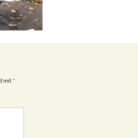
nd mit
*