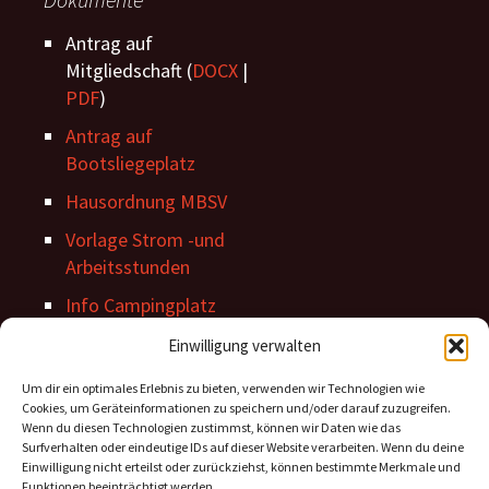
Antrag auf
Mitgliedschaft (
DOCX
|
PDF
)
Antrag auf
Bootsliegeplatz
Hausordnung MBSV
Vorlage Strom -und
Arbeitsstunden
Info Campingplatz
Stegordnung
Einwilligung verwalten
Um dir ein optimales Erlebnis zu bieten, verwenden wir Technologien wie
Cookies, um Geräteinformationen zu speichern und/oder darauf zuzugreifen.
Wenn du diesen Technologien zustimmst, können wir Daten wie das
Surfverhalten oder eindeutige IDs auf dieser Website verarbeiten. Wenn du deine
Einwilligung nicht erteilst oder zurückziehst, können bestimmte Merkmale und
Funktionen beeinträchtigt werden.