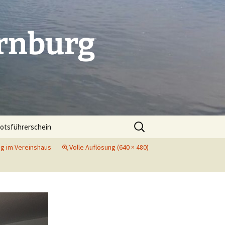
rnburg
Suchen
otsführerschein
nach:
g im Vereinshaus
Volle Auflösung (640 × 480)
. Indoorcup in Dessau
 Indoorcup in Bitterfeld
folg beim Indoorcup