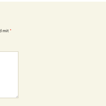
nd mit
*