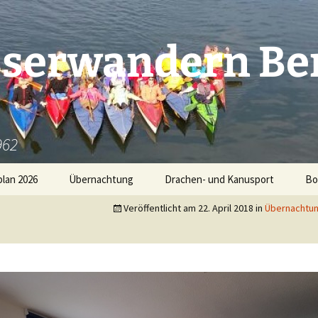
serwandern Be
962
lan 2026
Übernachtung
Drachen- und Kanusport
Bo
Veröffentlicht am
22. April 2018
in
Übernachtun
Übernachtung im
1000 Seen Marathon 2021
Vereinshaus
Fotogalerie Sommerfest
Saaledrachen
11
2022
Campingplatz
Fotos Dezember 2018
7.
Fotogalerie 2020
Gastliegeplätze
Fotos November 2018
Er
Fotogalerie 2021
Fotos November 2024
Alle Preise auf einen Blick