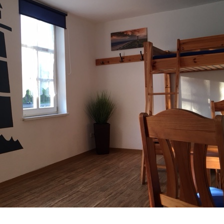
Heckradschlepper “LR
Fotogalerie 2019
BESKYDY”
Fotos Oktober 2024
Fotogalerie 2018
Fotos August 2018
Fotos September 2024
Fotogalerie 2017
Fotos Juli 2018
Fotos August 2024
Fotogalerie 2016
Auf Sommerreise…
Fotos Juli 2024
Historische
Fotos Mai 2018
Fotos Juni 2024
Postkartenansichten
Fotos April 2018
Fotos Mai 2024
Fotos März 2018
Fotos April 2024
Fotos Februar 2018
Fotos März 2024
Fotos Januar 2018
Fotos Februar 2024