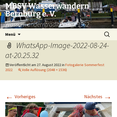
Zum
MBSV Wasserwandern
Inhalt
Bernburg e. V.
springen
Wasserwanderntradition seit 1962
Suchen
Menü
nach:
WhatsApp-Image-2022-08-24-
at-20.25.32
Veröffentlicht am
27. August 2022
in
Fotogalerie Sommerfest
2022
Volle Auflösung (2048 × 1536)
←
→
Vorheriges
Nächstes