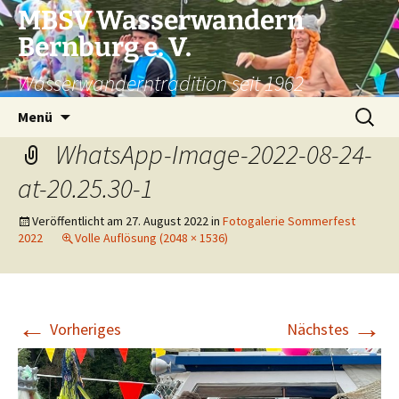
Zum
MBSV Wasserwandern
Inhalt
Bernburg e. V.
springen
Wasserwanderntradition seit 1962
Suchen
Menü
nach:
WhatsApp-Image-2022-08-24-
at-20.25.30-1
Veröffentlicht am
27. August 2022
in
Fotogalerie Sommerfest
2022
Volle Auflösung (2048 × 1536)
←
→
Vorheriges
Nächstes