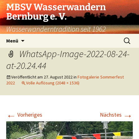
Zum
MBSV Wasserwandern
Inhalt
Bernburg e. V.
springen
Wasserwanderntradition seit 1962
Suchen
Menü
nach:
WhatsApp-Image-2022-08-24-
at-20.24.44
Veröffentlicht am
27. August 2022
in
Fotogalerie Sommerfest
2022
Volle Auflösung (2048 × 1536)
←
→
Vorheriges
Nächstes