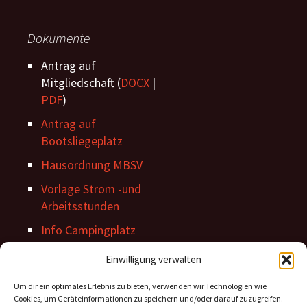
Dokumente
Antrag auf
Mitgliedschaft (
DOCX
|
PDF
)
Antrag auf
Bootsliegeplatz
Hausordnung MBSV
Vorlage Strom -und
Arbeitsstunden
Info Campingplatz
Stegordnung
Einwilligung verwalten
Um dir ein optimales Erlebnis zu bieten, verwenden wir Technologien wie
Cookies, um Geräteinformationen zu speichern und/oder darauf zuzugreifen.