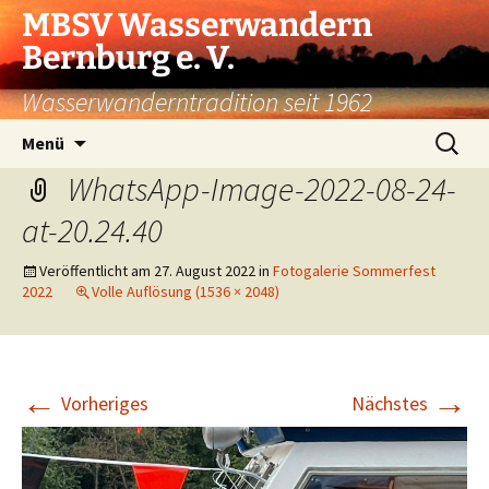
Zum
MBSV Wasserwandern
Inhalt
Bernburg e. V.
springen
Wasserwanderntradition seit 1962
Suchen
Menü
nach:
WhatsApp-Image-2022-08-24-
at-20.24.40
Veröffentlicht am
27. August 2022
in
Fotogalerie Sommerfest
2022
Volle Auflösung (1536 × 2048)
←
→
Vorheriges
Nächstes