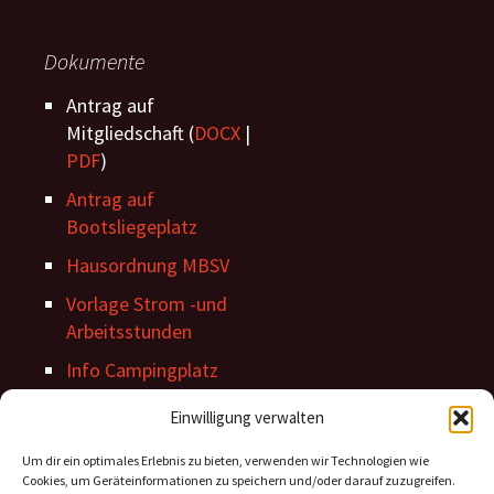
Dokumente
Antrag auf
Mitgliedschaft (
DOCX
|
PDF
)
Antrag auf
Bootsliegeplatz
Hausordnung MBSV
Vorlage Strom -und
Arbeitsstunden
Info Campingplatz
Stegordnung
Einwilligung verwalten
Um dir ein optimales Erlebnis zu bieten, verwenden wir Technologien wie
Cookies, um Geräteinformationen zu speichern und/oder darauf zuzugreifen.