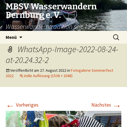
Zum
MBSV Wasserwandern
Inhalt
Bernburg e. V.
springen
Wasserwanderntradition seit 1962
Suchen
Menü
nach:
WhatsApp-Image-2022-08-24-
at-20.24.32-2
Veröffentlicht am
27. August 2022
in
Fotogalerie Sommerfest
2022
Volle Auflösung (1536 × 2048)
←
→
Vorheriges
Nächstes