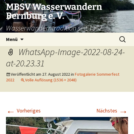
Zum
MBSV Wasserwandern
Inhalt
Bernburg e. V.
springen
Wasserwanderntradition seit 1962
Suchen
Menü
nach:
WhatsApp-Image-2022-08-24-
at-20.23.31
Veröffentlicht am
27. August 2022
in
Fotogalerie Sommerfest
2022
Volle Auflösung (1536 × 2048)
←
→
Vorheriges
Nächstes