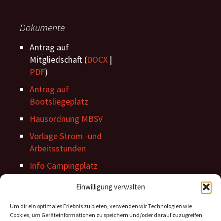
Dokumente
Antrag auf
Mitgliedschaft (
DOCX
|
PDF
)
Antrag auf
Bootsliegeplatz
Hausordnung MBSV
Vorlage Strom -und
Arbeitsstunden
Info Campingplatz
Stegordnung
Einwilligung verwalten
Um dir ein optimales Erlebnis zu bieten, verwenden wir Technologien wie
Cookies, um Geräteinformationen zu speichern und/oder darauf zuzugreifen.