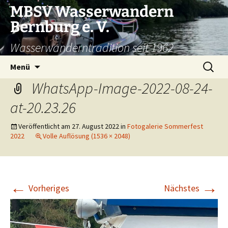
Zum
MBSV Wasserwandern
Inhalt
Bernburg e. V.
springen
Wasserwanderntradition seit 1962
Suchen
Menü
nach:
WhatsApp-Image-2022-08-24-
at-20.23.26
Veröffentlicht am
27. August 2022
in
Fotogalerie Sommerfest
2022
Volle Auflösung (1536 × 2048)
←
→
Vorheriges
Nächstes