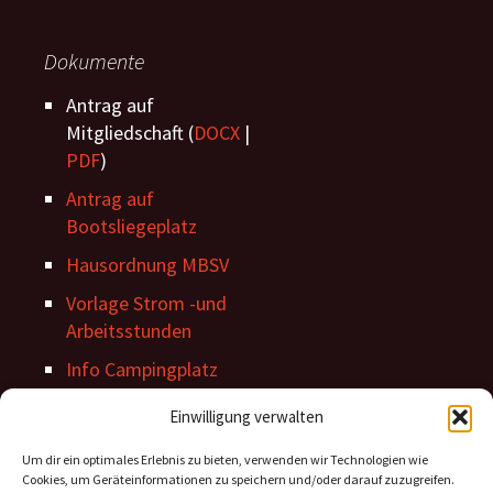
Dokumente
Antrag auf
Mitgliedschaft (
DOCX
|
PDF
)
Antrag auf
Bootsliegeplatz
Hausordnung MBSV
Vorlage Strom -und
Arbeitsstunden
Info Campingplatz
Stegordnung
Einwilligung verwalten
Um dir ein optimales Erlebnis zu bieten, verwenden wir Technologien wie
Cookies, um Geräteinformationen zu speichern und/oder darauf zuzugreifen.