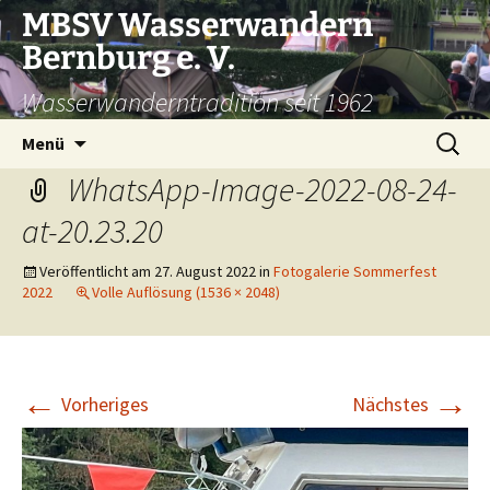
Zum
MBSV Wasserwandern
Inhalt
Bernburg e. V.
springen
Wasserwanderntradition seit 1962
Suchen
Menü
nach:
WhatsApp-Image-2022-08-24-
at-20.23.20
Veröffentlicht am
27. August 2022
in
Fotogalerie Sommerfest
2022
Volle Auflösung (1536 × 2048)
←
→
Vorheriges
Nächstes