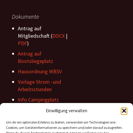
Dokumente
Antrag auf
Mitgliedschaft (
DOCX
|
PDF
)
Antrag auf
Bootsliegeplatz
Hausordnung MBSV
Vorlage Strom -und
Arbeitsstunden
Info Campingplatz
Stegordnung
Einwilligung verwalten
Um dir ein optimales Erlebnis zu bieten, verwenden wir Technologien wie
Cookies, um Geräteinformationen zu speichern und/oder darauf zuzugreifen.
Wenn du diesen Technologien zustimmst, können wir Daten wie das