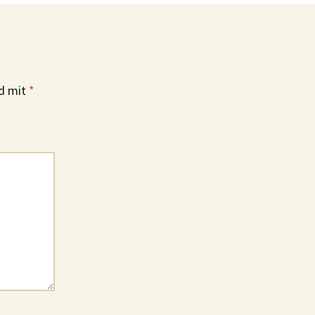
nd mit
*