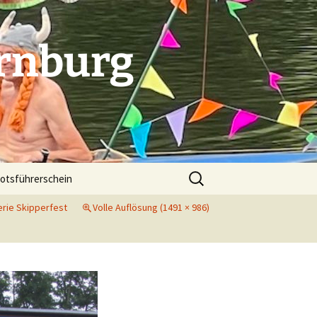
rnburg
Suchen
otsführerschein
nach:
erie Skipperfest
Volle Auflösung (1491 × 986)
. Indoorcup in Dessau
 Indoorcup in Bitterfeld
folg beim Indoorcup