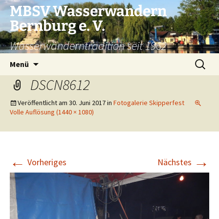
Zum
MBSV Wasserwandern
Inhalt
Bernburg e. V.
springen
Wasserwanderntradition seit 1962
Suchen
Menü
nach:
DSCN8612
Veröffentlicht am
30. Juni 2017
in
Fotogalerie Skipperfest
Volle Auflösung (1440 × 1080)
←
→
Vorheriges
Nächstes