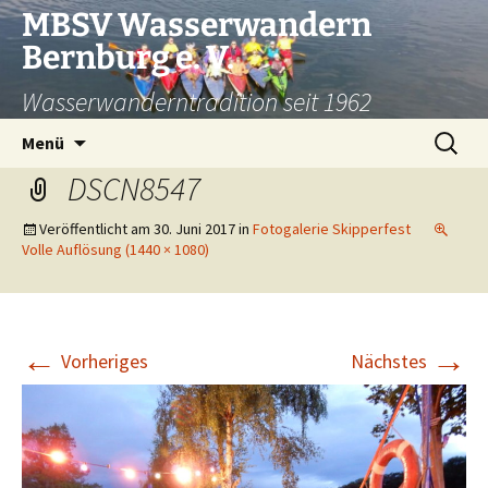
Zum
MBSV Wasserwandern
Inhalt
Bernburg e. V.
springen
Wasserwanderntradition seit 1962
Suchen
Menü
nach:
DSCN8547
Veröffentlicht am
30. Juni 2017
in
Fotogalerie Skipperfest
Volle Auflösung (1440 × 1080)
←
→
Vorheriges
Nächstes