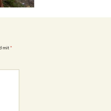
nd mit
*