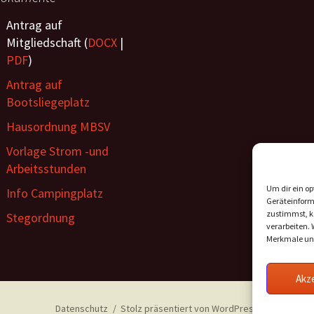
Antrag auf
Mitgliedschaft (
DOCX
|
PDF
)
Antrag auf
Bootsliegeplatz
Hausordnung MBSV
Vorlage Strom -und
Arbeitsstunden
Um dir ein op
Info Campingplatz
Geräteinform
zustimmst, kö
Stegordnung
verarbeiten. 
Merkmale und
Akz
Datenschutz
Stolz präsentiert von WordPress