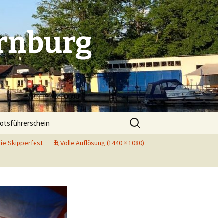
rnburg
Suchen
otsführerschein
nach:
ie Skipperfest
Volle Auflösung (1440 × 1080)
. Indoorcup in Dessau
 Indoorcup in Bitterfeld
folg beim Indoorcup