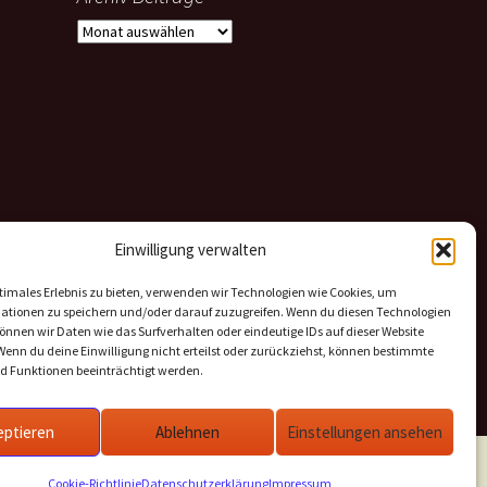
Archiv
Beiträge
Einwilligung verwalten
timales Erlebnis zu bieten, verwenden wir Technologien wie Cookies, um
ationen zu speichern und/oder darauf zuzugreifen. Wenn du diesen Technologien
nnen wir Daten wie das Surfverhalten oder eindeutige IDs auf dieser Website
Wenn du deine Einwilligung nicht erteilst oder zurückziehst, können bestimmte
 Funktionen beeinträchtigt werden.
eptieren
Ablehnen
Einstellungen ansehen
Cookie-Richtlinie
Datenschutzerklärung
Impressum