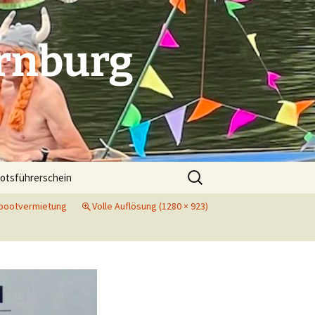
rnburg
Suchen
otsführerschein
nach:
nbootvermietung
Volle Auflösung (1280 × 923)
. Indoorcup in Dessau
 Indoorcup in Bitterfeld
folg beim Indoorcup