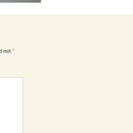
nd mit
*