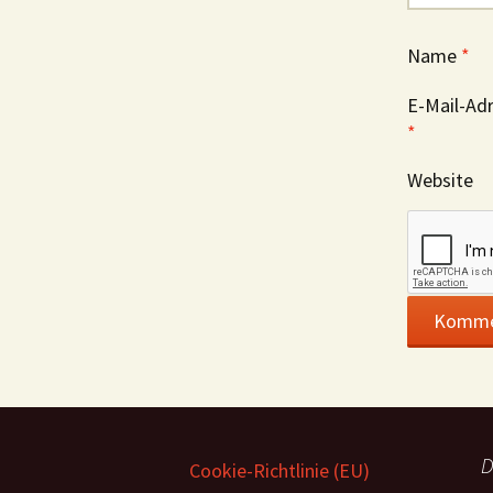
Name
*
E-Mail-Ad
*
Website
D
Cookie-Richtlinie (EU)