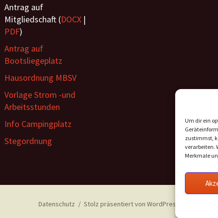
Antrag auf
Mitgliedschaft (
DOCX
|
PDF
)
Antrag auf
Bootsliegeplatz
Hausordnung MBSV
Vorlage Strom -und
Arbeitsstunden
Um dir ein op
Info Campingplatz
Geräteinform
zustimmst, kö
Stegordnung
verarbeiten. 
Merkmale und
Akz
Datenschutz
Stolz präsentiert von WordPress