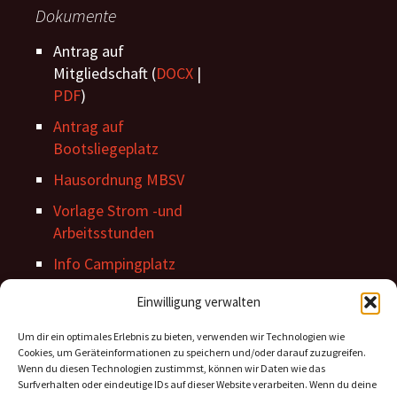
Dokumente
Antrag auf
Mitgliedschaft (
DOCX
|
PDF
)
Antrag auf
Bootsliegeplatz
Hausordnung MBSV
Vorlage Strom -und
Arbeitsstunden
Info Campingplatz
Stegordnung
Einwilligung verwalten
Um dir ein optimales Erlebnis zu bieten, verwenden wir Technologien wie
Cookies, um Geräteinformationen zu speichern und/oder darauf zuzugreifen.
Wenn du diesen Technologien zustimmst, können wir Daten wie das
Surfverhalten oder eindeutige IDs auf dieser Website verarbeiten. Wenn du deine