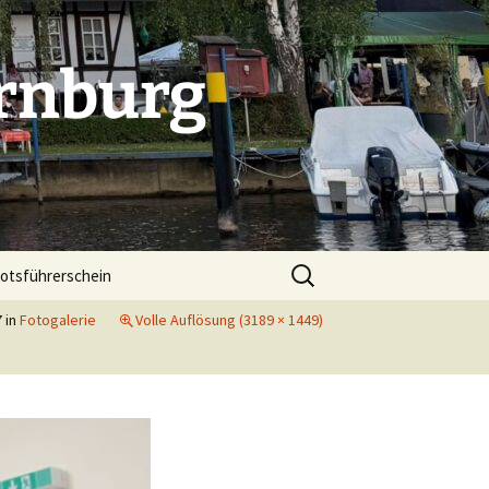
rnburg
Suchen
otsführerschein
nach:
7
in
Fotogalerie
Volle Auflösung (3189 × 1449)
. Indoorcup in Dessau
 Indoorcup in Bitterfeld
folg beim Indoorcup