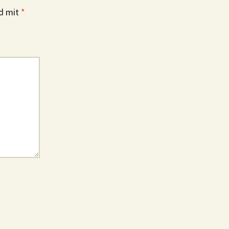
nd mit
*