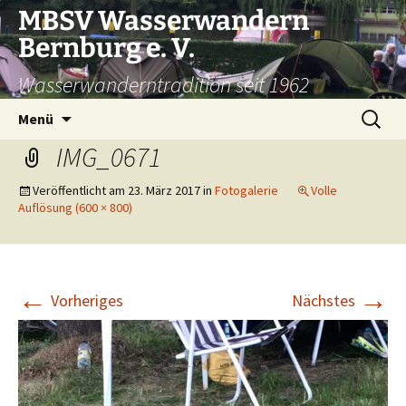
Zum
MBSV Wasserwandern
Inhalt
Bernburg e. V.
springen
Wasserwanderntradition seit 1962
Suchen
Menü
nach:
IMG_0671
Veröffentlicht am
23. März 2017
in
Fotogalerie
Volle
Auflösung (600 × 800)
←
→
Vorheriges
Nächstes