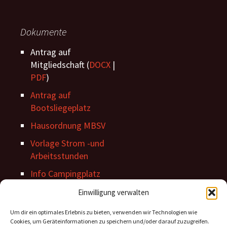
Dokumente
Antrag auf
Mitgliedschaft (
DOCX
|
PDF
)
Antrag auf
Bootsliegeplatz
Hausordnung MBSV
Vorlage Strom -und
Arbeitsstunden
Info Campingplatz
Stegordnung
Einwilligung verwalten
Um dir ein optimales Erlebnis zu bieten, verwenden wir Technologien wie
Cookies, um Geräteinformationen zu speichern und/oder darauf zuzugreifen.