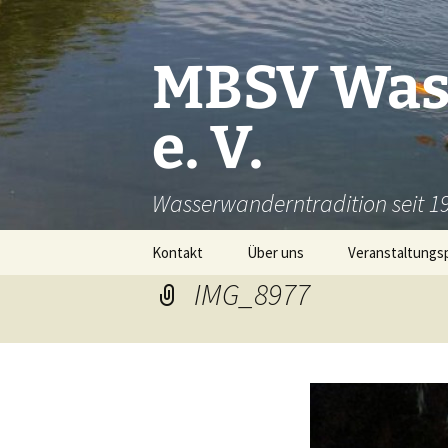
Zum
Inhalt
springen
MBSV Was
e. V.
Wasserwanderntradition seit 1
Kontakt
Über uns
Veranstaltungsp
IMG_8977
Soziales Engagement
Fotogalerie Vereinsleben
Fotogalerie Schifffahrt
2018
Fotos Schifffahrt