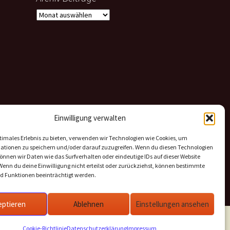
Archiv
Beiträge
Einwilligung verwalten
timales Erlebnis zu bieten, verwenden wir Technologien wie Cookies, um
ationen zu speichern und/oder darauf zuzugreifen. Wenn du diesen Technologien
nnen wir Daten wie das Surfverhalten oder eindeutige IDs auf dieser Website
Wenn du deine Einwilligung nicht erteilst oder zurückziehst, können bestimmte
 Funktionen beeinträchtigt werden.
eptieren
Ablehnen
Einstellungen ansehen
Cookie-Richtlinie
Datenschutzerklärung
Impressum