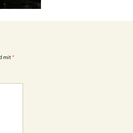
nd mit
*