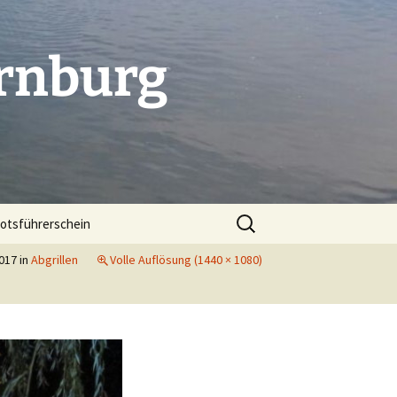
rnburg
Suchen
otsführerschein
nach:
017
in
Abgrillen
Volle Auflösung (1440 × 1080)
. Indoorcup in Dessau
 Indoorcup in Bitterfeld
folg beim Indoorcup