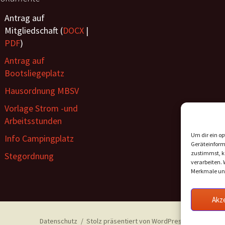
Antrag auf
Mitgliedschaft (
DOCX
|
PDF
)
Antrag auf
Bootsliegeplatz
Hausordnung MBSV
Vorlage Strom -und
Arbeitsstunden
Um dir ein op
Info Campingplatz
Geräteinform
zustimmst, kö
Stegordnung
verarbeiten. 
Merkmale und
Akz
Datenschutz
Stolz präsentiert von WordPress