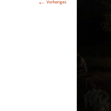
←
Vorheriges