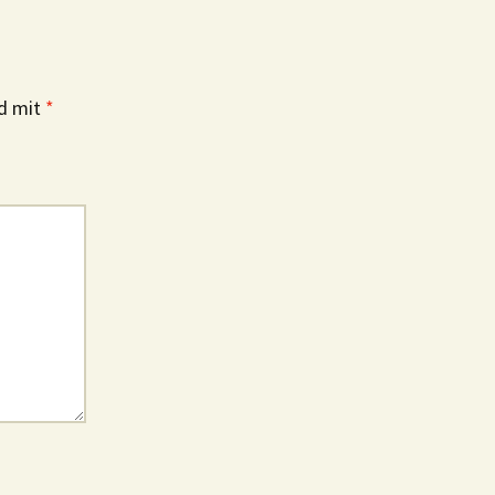
nd mit
*