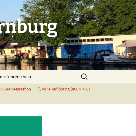
rnburg
Suchen
otsführerschein
nach:
00 Seen-Marathon
Volle Auflösung (800 × 495)
. Indoorcup in Dessau
 Indoorcup in Bitterfeld
folg beim Indoorcup